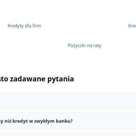
Kredyty dla firm
Kre
Pożyczki na raty
ęsto zadawane pytania
ca możliwości finansowania. Warto najpierw poznać powód odmowy 
 słaba historia w BIK lub brak zabezpieczeń. Bank ma obowiązek po
rmy niż kredyt w zwykłym banku?
a niż kredyt w tradycyjnym banku — różnica w kosztach często wy