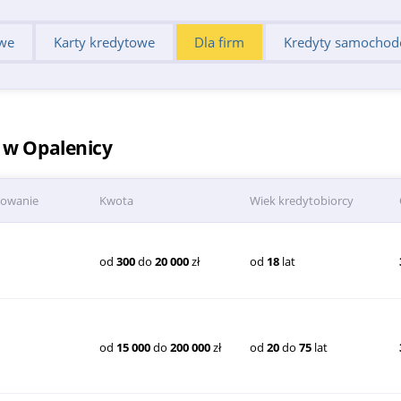
we
Karty kredytowe
Dla firm
Kredyty samocho
m w Opalenicy
towanie
Kwota
Wiek kredytobiorcy
od
300
do
20 000
zł
od
18
lat
od
15 000
do
200 000
zł
od
20
do
75
lat