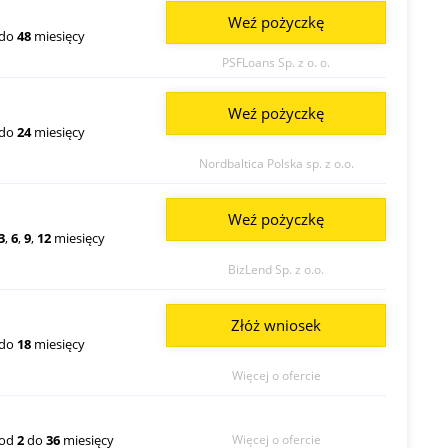
Weź pożyczkę
do
48
miesięcy
PSFLoans Sp. z o. o.
Weź pożyczkę
do
24
miesięcy
Nordbaltica Polska sp. z o.o.
Weź pożyczkę
3
,
6
,
9
,
12
miesięcy
BizLend Sp. z o.o.
Złóż wniosek
do
18
miesięcy
Więcej o ofercie
od
2
do
36
miesięcy
Więcej o ofercie