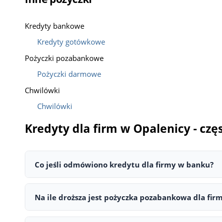
Kredyty bankowe
Kredyty gotówkowe
Pożyczki pozabankowe
Pożyczki darmowe
Chwilówki
Chwilówki
Kredyty dla firm w Opalenicy - cz
Co jeśli odmówiono kredytu dla firmy w banku?
Jeśli bank odmówił kredytu dla firmy, nie oznacza to koń
działalności, niska zdolność kredytowa, zaległości w ZUS,
Na ile droższa jest pożyczka pozabankowa dla fi
pomoże Ci przygotować się lepiej do kolejnej próby.
Pożyczka pozabankowa dla firmy może być znacznie droższ