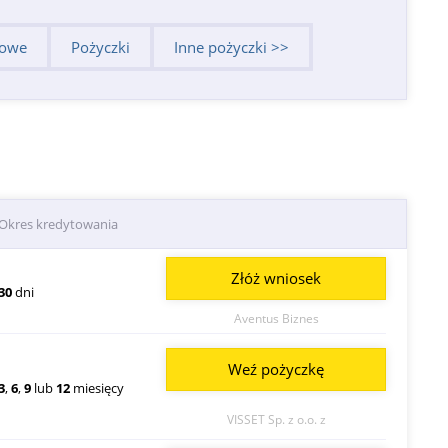
dowe
Pożyczki
Inne pożyczki >>
Okres kredytowania
Złóż wniosek
30
dni
Aventus Biznes
Weź pożyczkę
3
,
6
,
9
lub
12
miesięcy
VISSET Sp. z o.o. z