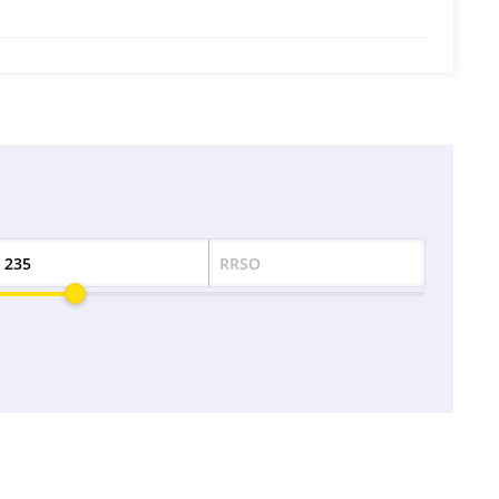
RRSO
Odsetek