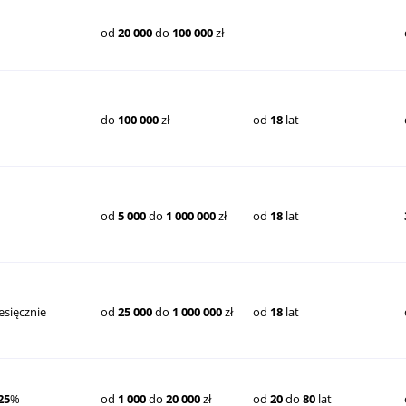
od
20 000
do
100 000
zł
do
100 000
zł
od
18
lat
od
5 000
do
1 000 000
zł
od
18
lat
esięcznie
od
25 000
do
1 000 000
zł
od
18
lat
25
%
od
1 000
do
20 000
zł
od
20
do
80
lat