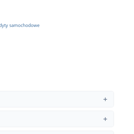
dyty samochodowe
– najczęstsze przyczyny to zbyt krótki czas prowadzenia
informować, dlaczego decyzja była negatywna – ta wiedza
nosi od kilku do nawet kilkudziesięciu procent w skali