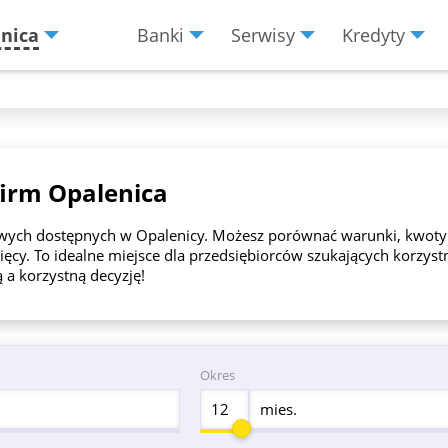
nica
Banki
Serwisy
Kredyty
Menu
Burger
firm Opalenica
mowych dostępnych w Opalenicy. Możesz porównać warunki, kwoty 
ięcy. To idealne miejsce dla przedsiębiorców szukających korzyst
ą a korzystną decyzję!
Okres
mies.