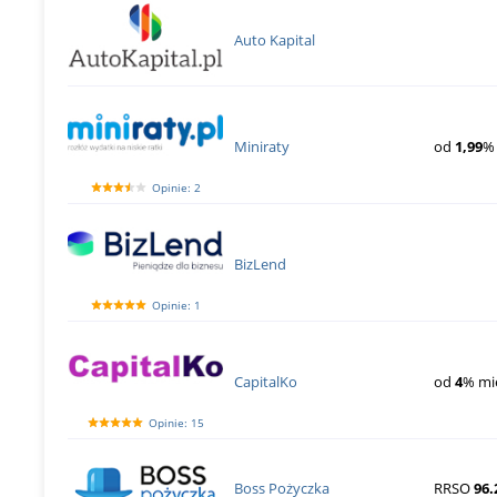
Auto Kapital
Miniraty
od
1,99
%
Opinie: 2
BizLend
Opinie: 1
CapitalKo
od
4
% mi
Opinie: 15
Boss Pożyczka
RRSO
96.